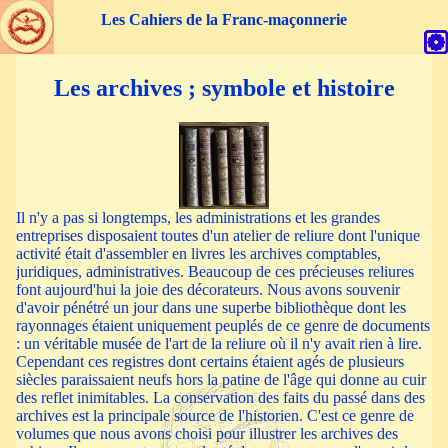
parent->chemin
false Array ( [0] => Tmenu Object ( [titre] =>
Les Cahiers de la Franc-maçonnerie
Éditorial du maître de danse [id] => tit_m1 [iid] => i_tit_m1 [dest]
=> "../index.php" [smenu] => 0 [smdest] => x [items] => Array ( )
[chemins] => x [chaine] =>
Éditorial du maître de danse
[usmenu]
Les archives ; symbole et histoire
=> [menuloc] => ) [1] => Tmenu Object ( [titre] => Les cahiers
parus [id] => tit_m2 [iid] => i_tit_m2 [dest] => "../index.php"
[smenu] => 0 [smdest] => parus [items] => Array ( ) [chemins] =>
parus [chaine] =>
Les cahiers parus
[usmenu] => [menuloc] => ) [2]
=> Tmenu Object ( [titre] => Les archives des cahiers [id] => tit_m3
[iid] => i_tit_m3 [dest] => "../index.php" [smenu] => 0 [smdest] =>
archives [items] => Array ( ) [chemins] => archives [chaine] =>
Les
archives des cahiers
[usmenu] => [menuloc] => ) [3] => Tmenu
Il n'y a pas si longtemps, les administrations et les grandes
Object ( [titre] => Sites amis et liens fraternels [id] => tit_m4 [iid] =>
entreprises disposaient toutes d'un atelier de reliure dont l'unique
i_tit_m4 [dest] => "../index.php" [smenu] => 0 [smdest] => amis
activité était d'assembler en livres les archives comptables,
[items] => Array ( ) [chemins] => amis [chaine] =>
Sites amis et
juridiques, administratives. Beaucoup de ces précieuses reliures
liens fraternels
[usmenu] => [menuloc] => ) [4] => Tmenu Object (
font aujourd'hui la joie des décorateurs. Nous avons souvenir
[titre] => Liens avec les cahiers de la Franc-maçonnerie [id] =>
d'avoir pénétré un jour dans une superbe bibliothèque dont les
tit_m5 [iid] => i_tit_m5 [dest] => "../index.php" [smenu] => 0
rayonnages étaient uniquement peuplés de ce genre de documents
[smdest] => liensavn [items] => Array ( ) [chemins] => liensavn
: un véritable musée de l'art de la reliure où il n'y avait rien à lire.
[chaine] =>
Liens avec les cahiers de la Franc-maçonnerie
[usmenu]
Cependant ces registres dont certains étaient agés de plusieurs
=> [menuloc] => ) [5] => Tmenu Object ( [titre] => LIens avec les
siècles paraissaient neufs hors la patine de l'âge qui donne au cuir
obédiences francophones [id] => tit_m6 [iid] => i_tit_m6 [dest] =>
des reflet inimitables. La conservation des faits du passé dans des
"../index.php" [smenu] => 0 [smdest] => obediences [items] =>
archives est la principale source de l'historien. C'est ce genre de
Array ( ) [chemins] => obediences [chaine] =>
LIens avec les
volumes que nous avons choisi pour illustrer les archives des