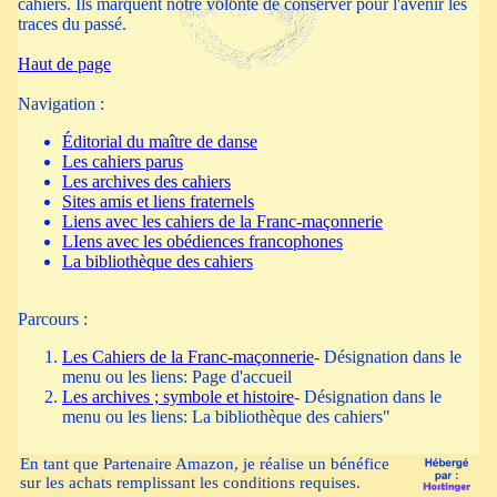
obédiences francophones
[usmenu] => [menuloc] => ) [6] =>
cahiers. Ils marquent notre volonté de conserver pour l'avenir les
Tmenu Object ( [titre] => La bibliothèque des cahiers [id] => tit_m7
traces du passé.
[iid] => i_tit_m7 [dest] => "../index.php" [smenu] => 0 [smdest] =>
biblio [items] => Array ( ) [chemins] => biblio [chaine] =>
La
Haut de page
bibliothèque des cahiers
[usmenu] => [menuloc] => ) ) <--scriptvar--
>
M
Navigation :
Éditorial du maître de danse
Les cahiers parus
Les archives des cahiers
Sites amis et liens fraternels
Liens avec les cahiers de la Franc-maçonnerie
LIens avec les obédiences francophones
La bibliothèque des cahiers
Parcours :
Les Cahiers de la Franc-maçonnerie
- Désignation dans le
menu ou les liens:
Page d'accueil
Les archives ; symbole et histoire
- Désignation dans le
menu ou les liens:
La bibliothèque des cahiers"
En tant que Partenaire Amazon, je réalise un bénéfice
sur les achats remplissant les conditions requises.
Nous sommes toujours favorables aux échanges de liens. Si les