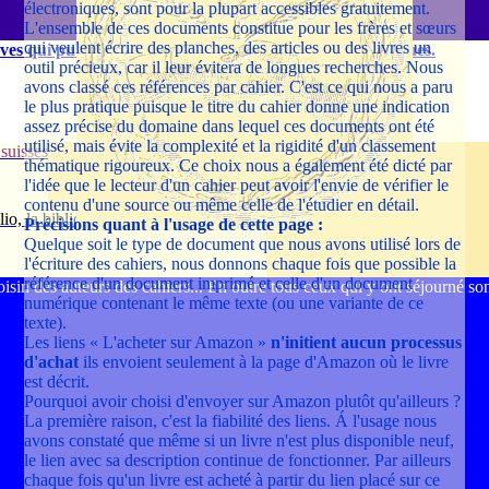
électroniques, sont pour la plupart accessibles gratuitement.
L'ensemble de ces documents constitue pour les frères et sœurs
qui veulent écrire des planches, des articles ou des livres un
ives qui publient essentiellement des ouvrages maçonniques.
outil précieux, car il leur évitera de longues recherches. Nous
avons classé ces références par cahier. C'est ce qui nous a paru
le plus pratique puisque le titre du cahier donne une indication
assez précise du domaine dans lequel ces documents ont été
utilisé, mais évite la complexité et la rigidité d'un classement
 suisses
thématique rigoureux. Ce choix nous a également été dicté par
l'idée que le lecteur d'un cahier peut avoir l'envie de vérifier le
contenu d'une source ou même celle de l'étudier en détail.
lio, la bibliothèque numérique de Lyon
Précisions quant à l'usage de cette page :
Quelque soit le type de document que nous avons utilisé lors de
l'écriture des cahiers, nous donnons chaque fois que possible la
référence d'un document imprimé et celle d'un document
sin des auteurs des cahiers... En outre tous ceux qui y ont séjourné son
numérique contenant le même texte (ou une variante de ce
texte).
Les liens « L'acheter sur Amazon »
n'initient aucun processus
d'achat
ils envoient seulement à la page d'Amazon où le livre
est décrit.
Pourquoi avoir choisi d'envoyer sur Amazon plutôt qu'ailleurs ?
La première raison, c'est la fiabilité des liens. Á l'usage nous
avons constaté que même si un livre n'est plus disponible neuf,
le lien avec sa description continue de fonctionner. Par ailleurs
chaque fois qu'un livre est acheté à partir du lien placé sur ce