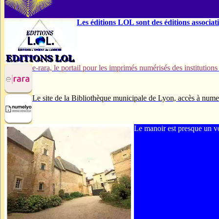
Les éditions LOL sont des éditions associat
e-rara, le portail pour les imprimés numérisés des institutions
Le site de la Bibliothèque municipale de Lyon, accès à nume
Le manoir est presque un voi