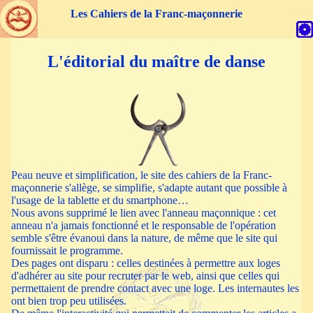
parent->chemin
false Array ( [0] => Tmenu Object ( [titre] =>
Les Cahiers de la Franc-maçonnerie
Éditorial du maître de danse [id] => tit_m1 [iid] => i_tit_m1 [dest]
=> "index.php" [smenu] => 0 [smdest] => x [items] => Array ( )
[chemins] => x [chaine] =>
Éditorial du maître de danse
[usmenu]
L'éditorial du maître de danse
=> [menuloc] => ) [1] => Tmenu Object ( [titre] => Les cahiers
parus [id] => tit_m2 [iid] => i_tit_m2 [dest] => "index.php" [smenu]
=> 0 [smdest] => parus [items] => Array ( ) [chemins] => parus
[chaine] =>
Les cahiers parus
[usmenu] => [menuloc] => ) [2] =>
Tmenu Object ( [titre] => Les archives des cahiers [id] => tit_m3
[iid] => i_tit_m3 [dest] => "index.php" [smenu] => 0 [smdest] =>
archives [items] => Array ( ) [chemins] => archives [chaine] =>
Les
archives des cahiers
[usmenu] => [menuloc] => ) [3] => Tmenu
Object ( [titre] => Sites amis et liens fraternels [id] => tit_m4 [iid] =>
i_tit_m4 [dest] => "index.php" [smenu] => 0 [smdest] => amis
Peau neuve et simplification, le site des cahiers de la Franc-
[items] => Array ( ) [chemins] => amis [chaine] =>
Sites amis et
maçonnerie s'allège, se simplifie, s'adapte autant que possible à
liens fraternels
[usmenu] => [menuloc] => ) [4] => Tmenu Object (
l'usage de la tablette et du smartphone…
[titre] => Liens avec les cahiers de la Franc-maçonnerie [id] =>
Nous avons supprimé le lien avec l'anneau maçonnique : cet
tit_m5 [iid] => i_tit_m5 [dest] => "index.php" [smenu] => 0
anneau n'a jamais fonctionné et le responsable de l'opération
[smdest] => liensavn [items] => Array ( ) [chemins] => liensavn
semble s'être évanoui dans la nature, de même que le site qui
[chaine] =>
Liens avec les cahiers de la Franc-maçonnerie
[usmenu]
fournissait le programme.
=> [menuloc] => ) [5] => Tmenu Object ( [titre] => LIens avec les
Des pages ont disparu : celles destinées à permettre aux loges
obédiences francophones [id] => tit_m6 [iid] => i_tit_m6 [dest] =>
d'adhérer au site pour recruter par le web, ainsi que celles qui
"index.php" [smenu] => 0 [smdest] => obediences [items] => Array
permettaient de prendre contact avec une loge. Les internautes les
( ) [chemins] => obediences [chaine] =>
LIens avec les obédiences
ont bien trop peu utilisées.