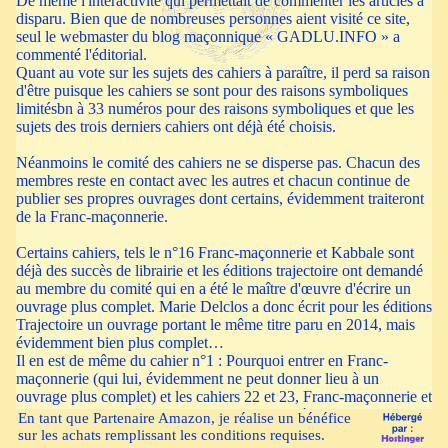
francophones
[usmenu] => [menuloc] => ) [6] => Tmenu Object (
De même l'interactivité qui permettait de commenter les articles a
[titre] => La bibliothèque des cahiers [id] => tit_m7 [iid] => i_tit_m7
disparu. Bien que de nombreuses personnes aient visité ce site,
[dest] => "index.php" [smenu] => 0 [smdest] => biblio [items] =>
seul le webmaster du blog maçonnique « GADLU.INFO » a
Array ( ) [chemins] => biblio [chaine] =>
La bibliothèque des
commenté l'éditorial.
cahiers
[usmenu] => [menuloc] => ) ) <--scriptvar-->
Quant au vote sur les sujets des cahiers à paraître, il perd sa raison
d'être puisque les cahiers se sont pour des raisons symboliques
limitésbn à 33 numéros pour des raisons symboliques et que les
sujets des trois derniers cahiers ont déjà été choisis.
Néanmoins le comité des cahiers ne se disperse pas. Chacun des
membres reste en contact avec les autres et chacun continue de
publier ses propres ouvrages dont certains, évidemment traiteront
de la Franc-maçonnerie.
Certains cahiers, tels le n°16 Franc-maçonnerie et Kabbale sont
déjà des succès de librairie et les éditions trajectoire ont demandé
au membre du comité qui en a été le maître d'œuvre d'écrire un
ouvrage plus complet. Marie Delclos a donc écrit pour les éditions
Trajectoire un ouvrage portant le même titre paru en 2014, mais
évidemment bien plus complet…
Il en est de même du cahier n°1 : Pourquoi entrer en Franc-
maçonnerie (qui lui, évidemment ne peut donner lieu à un
ouvrage plus complet) et les cahiers 22 et 23, Franc-maçonnerie et
alchimie, Franc-maçonnerie et tarot semblent à ce jour suivre la
En tant que Partenaire Amazon, je réalise un bénéfice
même voie.
sur les achats remplissant les conditions requises.